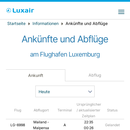
Bitte wählen Sie das Land Ihres Wohnsitzes
LuxairGroup Sites
und Ihre bevorzugte Sprache
Startseite
Informationen
Ankünfte und Abflüge
Breadcrumb
Wohnsitz
Bevorzugte Sprache
Ankünfte und Abflüge
Deutsch
am Flughafen Luxemburg
Abflug
Ankunft
Heute
LuxairTours
Ursprünglicher
Flug
Abflugort
Terminal
/ aktualisierter
Status
Zeitplan
Mailand -
22:35
LG-6998
A
Gelandet
Malpensa
00:26