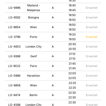
18:30
Mailand -
18:45
LG-6996
A
Erwartet
Malpensa
18:45
18:50
LG-6582
Bologna
A
Erwartet
18:50
18:50
LG-8854
Wien
A
Erwartet
18:50
19:20
LG-3786
Porto
A
Erwartet
19:50
20:55
LG-4602
London City
A
Erwartet
20:55
21:10
LG-8368
Genf
A
Erwartet
21:10
21:45
LG-8022
Paris
A
Erwartet
21:45
22:05
LG-0886
Heraklion
A
Erwartet
22:05
22:25
LG-8858
Wien
A
Erwartet
22:25
22:30
LG-9474
Berlin
A
Erwartet
22:30
22:30
LG-4598
London City
A
Erwartet