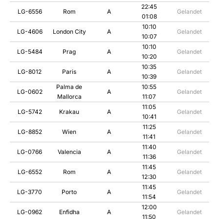
22:45
LG-6556
Rom
A
Gelandet
01:08
10:10
LG-4606
London City
A
Gelandet
10:07
10:10
LG-5484
Prag
A
Gelandet
10:20
10:35
LG-8012
Paris
A
Gelandet
10:39
LuxairGroup
Palma de
10:55
LG-0602
A
Gelandet
Mallorca
11:07
11:05
LG-5742
Krakau
A
Gelandet
10:41
11:25
LG-8852
Wien
A
Gelandet
11:41
11:40
LG-0766
Valencia
A
Gelandet
11:36
11:45
LG-6552
Rom
A
Gelandet
12:30
11:45
LG-3770
Porto
A
Gelandet
11:54
12:00
LG-0962
Enfidha
A
Gelandet
11:50