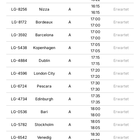
16:15
LG-8256
Nizza
A
Erwartet
16:15
17:00
LG-8172
Bordeaux
A
Erwartet
17:00
17:00
LG-3592
Barcelona
A
Erwartet
17:00
17:05
LG-5438
Kopenhagen
A
Erwartet
17:05
17:15
LG-4884
Dublin
A
Erwartet
17:15
17:20
LG-4596
London City
A
Erwartet
17:20
17:30
LG-6724
Pescara
A
Erwartet
17:30
17:35
LG-4734
Edinburgh
A
Erwartet
17:35
18:00
LG-0536
Bari
A
Erwartet
18:00
18:05
LG-5782
Stockholm
A
Erwartet
18:05
18:30
LG-6542
Venedig
A
Erwartet