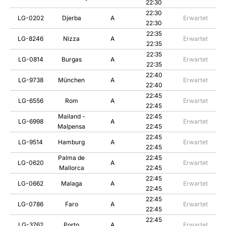
22:30
22:30
LG-0202
Djerba
A
Erwartet
22:30
22:35
LG-8246
Nizza
A
Erwartet
22:35
22:35
LG-0814
Burgas
A
Erwartet
22:35
22:40
LG-9738
München
A
Erwartet
22:40
22:45
LG-6556
Rom
A
Erwartet
22:45
Mailand -
22:45
LG-6998
A
Erwartet
Malpensa
22:45
22:45
LG-9514
Hamburg
A
Erwartet
22:45
Palma de
22:45
LG-0620
A
Erwartet
Mallorca
22:45
22:45
LG-0662
Malaga
A
Erwartet
22:45
22:45
LG-0786
Faro
A
Erwartet
22:45
22:45
LG-3762
Porto
A
Erwartet