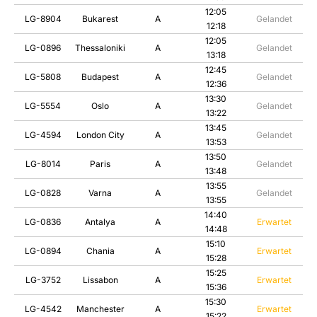
Karriere bei LuxairGroup
12:05
LG-8904
Bukarest
A
Gelandet
12:18
12:05
LG-0896
Thessaloniki
A
Gelandet
13:18
12:45
LG-5808
Budapest
A
Gelandet
12:36
13:30
LG-5554
Oslo
A
Gelandet
13:22
13:45
LG-4594
London City
A
Gelandet
13:53
13:50
LG-8014
Paris
A
Gelandet
13:48
13:55
LG-0828
Varna
A
Gelandet
13:55
14:40
LG-0836
Antalya
A
Erwartet
14:48
15:10
LG-0894
Chania
A
Erwartet
15:28
15:25
LG-3752
Lissabon
A
Erwartet
15:36
15:30
LG-4542
Manchester
A
Erwartet
15:22