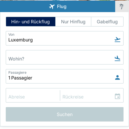
Flug
Intelligent
Hin- und Rückflug
Nur Hinflug
Gabelflug
Flight
Search
Von
LuxairGroup
Passagiere
Suchen