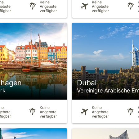
ne
Keine
Keine
gebote
Angebote
Angebote
fügbar
verfügbar
verfügbar
nhagen
Dubai
rk
Vereinigte Arabische Em
ne
Keine
Keine
gebote
Angebote
Angebote
fügbar
verfügbar
verfügbar