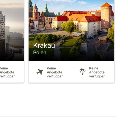
Krakau
Polen
Keine
Keine
Keine
Angebote
Angebote
Angebote
verfügbar
verfügbar
verfügbar