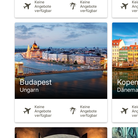
Keine
Keine
Kei
Angebote
Angebote
An
verfügbar
verfügbar
ver
Budapest
Kope
Ungarn
Dänema
Keine
Keine
Kei
Angebote
Angebote
An
verfügbar
verfügbar
ver