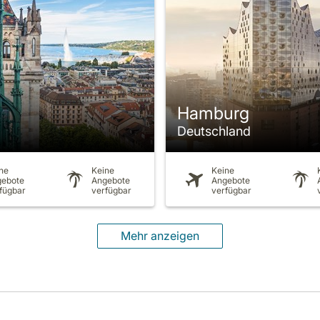
Hamburg
z
Deutschland
ne
Keine
Keine
gebote
Angebote
Angebote
fügbar
verfügbar
verfügbar
Mehr anzeigen