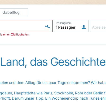
Gabelflug
Passagiere
ie einen Zielflughafen.
 Land, das Geschichte
holen und dem Alltag für ein paar Tage entkommen? Wir haben
gdauer, Hauptstädte wie Paris, Stockholm, Rom oder Berlin 
erhofft. Darum unser Tipp: Ein Wochenendtrip nach Tunesien