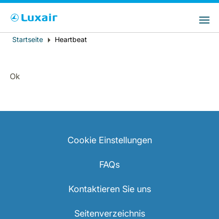
Bitte wählen Sie das Land Ihres Wohnsitzes
LuxairGroup Sites
und Ihre bevorzugte Sprache
Startseite
Heartbeat
Breadcrumb
Wohnsitz
Bevorzugte Sprache
Deutsch
Ok
Cookie Einstellungen
LuxairTours
FAQs
Kontaktieren Sie uns
Seitenverzeichnis