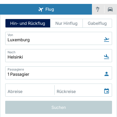
Flug
Intelligent
Hin- und Rückflug
Nur Hinflug
Gabelflug
Flight
Search
Von
LuxairGroup
Nach
Passagiere
Suchen