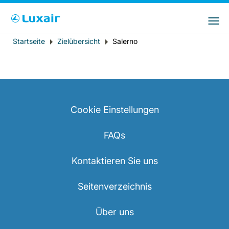
Bitte wählen Sie das Land Ihres Wohnsitzes
LuxairGroup Sites
und Ihre bevorzugte Sprache
Startseite
Zielübersicht
Salerno
Breadcrumb
Wohnsitz
Bevorzugte Sprache
Deutsch
Cookie Einstellungen
FAQs
Kontaktieren Sie uns
LuxairTours
Seitenverzeichnis
Über uns