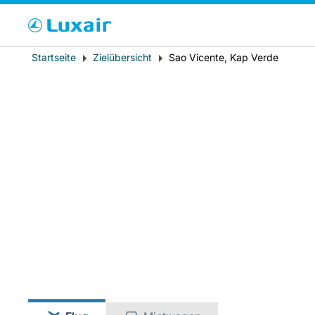
Bitte wählen Sie 
Breadcrumb
Startseite
Zielübersicht
Sao Vicente, Kap Verde
Wohnsitz
LuxairTours