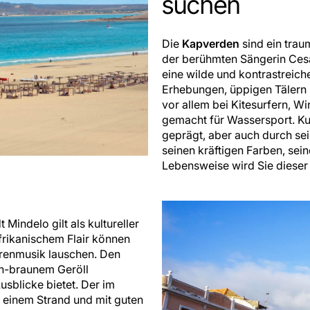
suchen
Die
Kapverden
sind ein trau
der berühmten Sängerin Cesar
eine wilde und kontrastreich
Erhebungen, üppigen Tälern 
vor allem bei Kitesurfern, W
gemacht für Wassersport. Kul
geprägt, aber auch durch se
seinen kräftigen Farben, se
Lebensweise wird Sie dieser
Mindelo gilt als kultureller
afrikanischem Flair können
rrenmusik lauschen. Den
ich-braunem Geröll
sblicke bietet. Der im
 einem Strand und mit guten