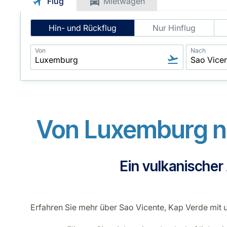
Flug
Mietwagen
Intelligent
Hin- und Rückflug
Nur Hinflug
Flight
Search
Von
Nach
Von Luxemburg na
Ein vulkanischer
Erfahren Sie mehr über Sao Vicente, Kap Verde mit un