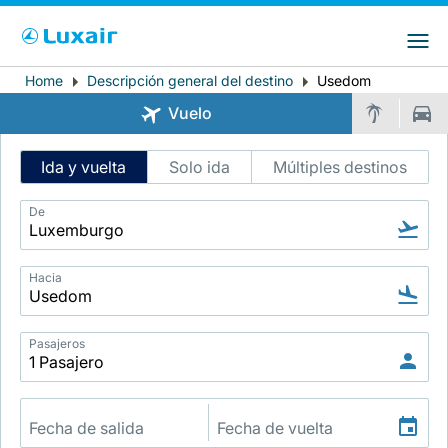
Choose your preferred country and
Sitios de LuxairGroup
language
Home
Descripción general del destino
Usedom
Breadcrumb
País de residencia
Preferred language
Vuelo
Español
Intelligent
Ida y vuelta
Solo ida
Múltiples destinos
Flight
Search
De
Hacia
LuxairTours
Pasajeros