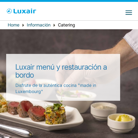
Choose your preferred country and
Sitios de LuxairGroup
language
Home
Información
Catering
Breadcrumb
País de residencia
Preferred language
Español
Luxair menú y restauración a
bordo
Disfrute de la auténtica cocina "made in
Luxembourg"
LuxairTours