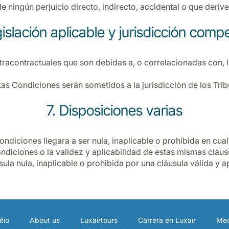
de ningún perjuicio directo, indirecto, accidental o que derive
gislación aplicable y jurisdicción comp
tracontractuales que son debidas a, o correlacionadas con, 
stas Condiciones serán sometidos a la jurisdicción de los Tri
7. Disposiciones varias
diciones llegara a ser nula, inaplicable o prohibida en cualq
ondiciones o la validez y aplicabilidad de estas mismas cláusu
usula nula, inaplicable o prohibida por una cláusula válida y 
tio
About us
Luxairtours
Carrera en Luxair
Med