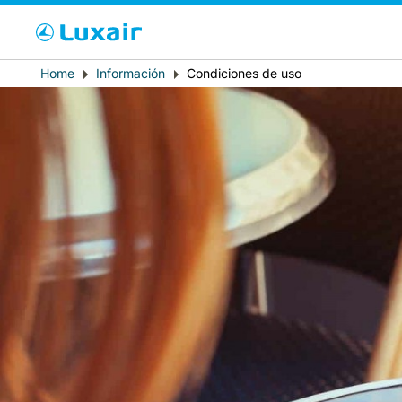
Cho
Breadcrumb
Home
Información
Condiciones de uso
País de residencia
LuxairTours