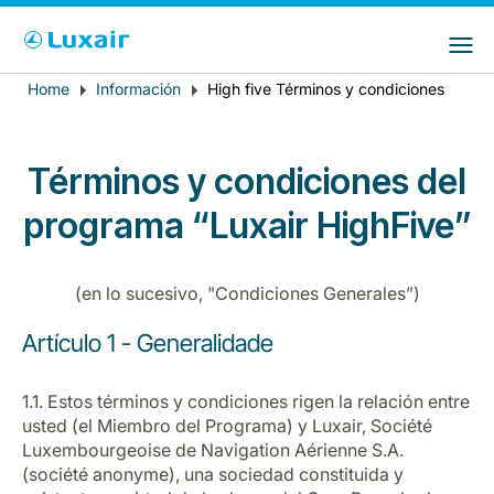
Choose your preferred country and
Sitios de LuxairGroup
language
Home
Información
High five Términos y condiciones
Breadcrumb
País de residencia
Preferred language
Español
Términos y condiciones del
programa “Luxair HighFive”
(en lo sucesivo, "Condiciones Generales”)
Artículo 1 - Generalidade
LuxairTours
1.1. Estos términos y condiciones rigen la relación entre
usted (el Miembro del Programa) y Luxair, Société
Luxembourgeoise de Navigation Aérienne S.A.
(société anonyme), una sociedad constituida y