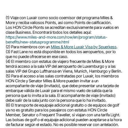
(1) Viaje con Luxair como socio coemisor del programa Miles &
More y reciba valiosos Points, así como Points de calificación.
Los HON Circle Pionts se acreditan exclusivamente para vuelos en
clase Business. Encontrará todos los detalles aquí:
https://www.miles-and-more.com/row/en/program/status-
benefits/new-statusprogramme.html
(2) Para miembros con un
Miles & More Luxair Visa by Spuerkess
.
(3) Fast Lane no está disponible en todos los aeropuertos, por lo
que no puede ofrecerse en ese caso.
(4) El miembro con estatus de viajero frecuente de Miles & More
tendrá acceso a la sala VIP del aeropuerto de Luxemburgo y a las
salas VIP del Grupo Lufthansa en Viena, Munich, Hamburgo y Berlín.
(5) Para el acceso a las salas contratadas por Luxair, los miembros
HON Circle y Senator Miles & More pueden invitar a un
acompañante de viaje (invitado), que debe presentar una tarjeta de
embarque válida de Luxair para el mismo vuelo de salida que la
persona que lo invita a la sala. El acompañante de viaje (invitado)
debe salir de la sala junto con la persona que lo ha invitado.
(6) El transporte de equipaje adicional gratuito o de equipos de golf
ya no es gratuito para los pasajeros con estatus HON Circle
Member, Senator o Frequent Traveller, si viajan con una tarifa Light.
Las bolsas de golf o el equipaje adicional pueden aceptarse a la hora
de facturar según el estado. No es posible reservar con antelación.