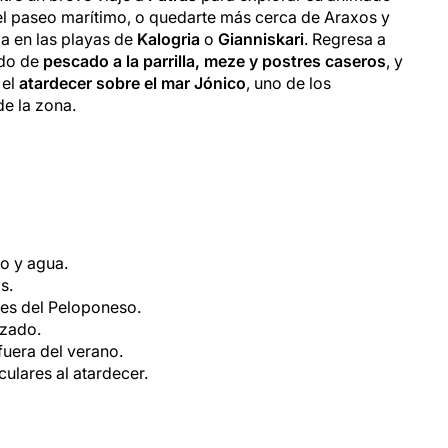
el paseo marítimo, o quedarte más cerca de Araxos y
da en las playas de
Kalogria
o
Gianniskari
. Regresa a
ndo de
pescado a la parrilla, meze y postres caseros
, y
 el
atardecer sobre el mar Jónico
, uno de los
e la zona.
o y agua.
s.
ales del Peloponeso.
lzado.
fuera del verano.
culares al atardecer.