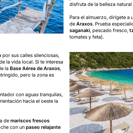
disfruta de la belleza natural
Para el almuerzo, dirígete a
de
Araxos
. Prueba especial
saganaki
, pescado fresco,
t
tomates y feta).
a por sus calles silenciosas,
e la vida local. Si te interesa
de la
Base Aérea de Araxos
,
tringido, pero la zona es
antador con aguas tranquilas,
rientación hacia el oeste la
ta de
mariscos frescos
oche con un
paseo relajante