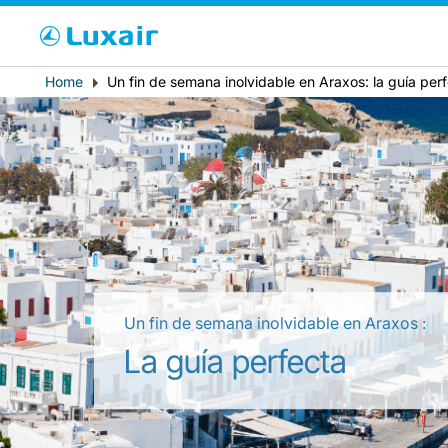
Cho
Breadcrumb
Home
Un fin de semana inolvidable en Araxos: la guía per
País de residencia
Un fin de semana inolvidable en Araxos :
LuxairTours
La guía perfecta