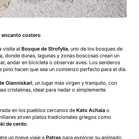
y encanto costero
visita al
Bosque de Strofylia
, uno de los bosques de
a, donde dunas, lagunas y zonas boscosas crean un
ar, andar en bicicleta o observar aves. Los senderos
 de pino hacen que sea un comienzo perfecto para el día.
de Gianniskari
, un lugar más virgen y tranquilo, con
s cristalinas, ideal para nadar o simplemente
arada en los pueblos cercanos de
Kato Achaia
o
iliares sirven platos tradicionales griegos como
ki de cerdo
.
ntre un breve viaje a
Patras
para explorar su animado