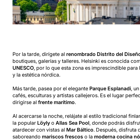
Por la tarde, dirígete al
renombrado Distrito del Diseñ
boutiques, galerías y talleres. Helsinki es conocida c
UNESCO
, por lo que esta zona es imprescindible para 
y la estética nórdica.
Más tarde, pasea por el elegante
Parque Esplanadi
, u
cafés, esculturas y artistas callejeros. Es el lugar perf
dirigirse al
frente marítimo
.
Al acercarse la noche, relájate al estilo tradicional fi
la popular
Löyly
o
Allas Sea Pool
, donde podrás disfru
atardecer con vistas al
Mar Báltico
. Después, disfruta 
saboreando
mariscos frescos
o la
moderna cocina nó