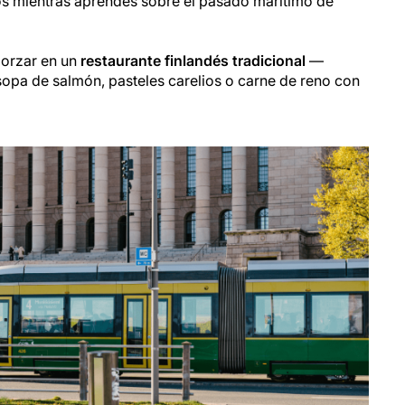
s mientras aprendes sobre el pasado marítimo de
morzar en un
restaurante finlandés tradicional
—
sopa de salmón, pasteles carelios o carne de reno con