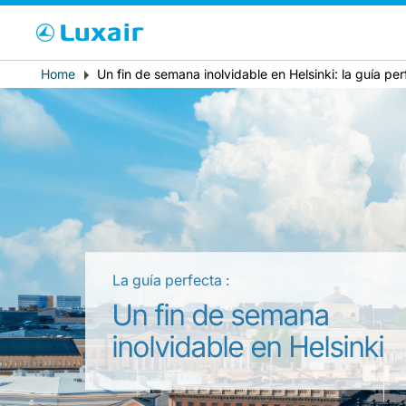
Cho
Breadcrumb
Home
Un fin de semana inolvidable en Helsinki: la guía per
País de residencia
La guía perfecta :
Un fin de semana
LuxairTours
inolvidable en Helsinki