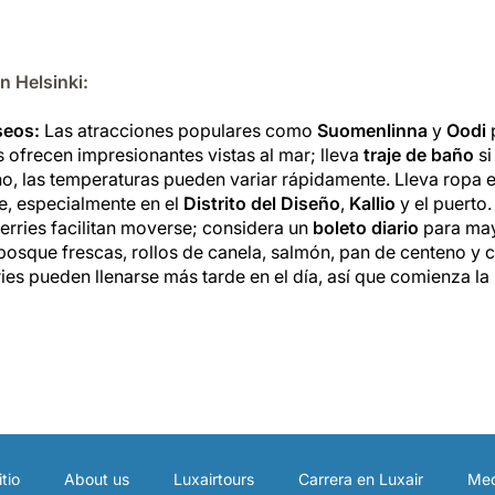
n Helsinki:
seos:
Las atracciones populares como
Suomenlinna
y
Oodi
p
ofrecen impresionantes vistas al mar; lleva
traje de baño
si
no, las temperaturas pueden variar rápidamente.
Lleva ropa e
ie, especialmente en el
Distrito del Diseño
,
Kallio
y el puerto.
erries facilitan moverse; considera un
boleto diario
para ma
bosque frescas, rollos de canela, salmón, pan de centeno y 
ies pueden llenarse más tarde en el día, así que comienza la
tio
About us
Luxairtours
Carrera en Luxair
Med