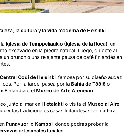
aleza, la cultura y la vida moderna de Helsinki
 la
Iglesia de Temppeliaukio (Iglesia de la Roca)
, un
no excavado en la piedra natural. Luego, dirígete al
a un brunch o una relajante pausa de café finlandés en
ntes.
 Central Oodi de Helsinki
, famosa por su diseño audaz
icos. Por la tarde, pasea por la
Bahía de Töölö
o
e Finlandia
o el
Museo de Arte Ateneum
.
seo junto al mar en
Hietalahti
o visita el
Museo al Aire
ocer las tradicionales casas finlandesas de madera.
 en
Punavuori
o
Kamppi
, donde podrás probar la
ervezas artesanales locales
.