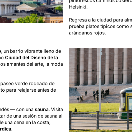
pintorescos caminos costero
Helsinki.
Regresa a la ciudad para al
prueba platos típicos como 
arándanos rojos.
o
, un barrio vibrante lleno de
omo
Ciudad del Diseño de la
los amantes del arte, la moda
n paseo verde rodeado de
ecto para relajarse antes de
nlandés — con una
sauna
. Visita
tar de una sesión de sauna al
de una cena en la costa,
rdica
.