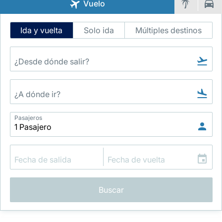
Vuelo
Intelligent
Ida y vuelta
Solo ida
Múltiples destinos
Flight
Search
Grupo Luxair
Pasajeros
Buscar