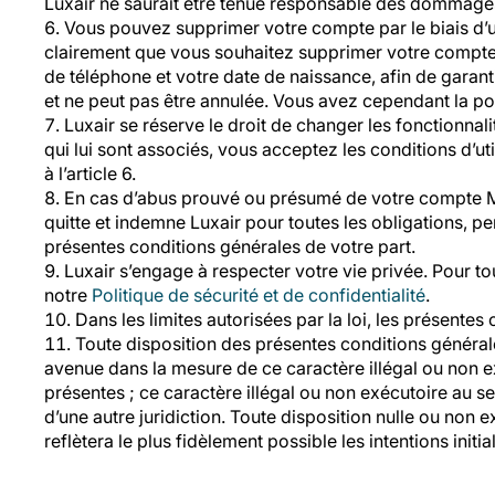
Luxair ne saurait être tenue responsable des dommages di
Vous pouvez supprimer votre compte par le biais d’un
clairement que vous souhaitez supprimer votre compte. D
de téléphone et votre date de naissance, afin de garanti
et ne peut pas être annulée. Vous avez cependant la po
Luxair se réserve le droit de changer les fonctionnal
qui lui sont associés, vous acceptez les conditions d’
à l’article 6.
En cas d’abus prouvé ou présumé de votre compte My
quitte et indemne Luxair pour toutes les obligations, p
présentes conditions générales de votre part.
Luxair s’engage à respecter votre vie privée. Pour to
notre
Politique de sécurité et de confidentialité
.
Dans les limites autorisées par la loi, les présente
Toute disposition des présentes conditions générale
avenue dans la mesure de ce caractère illégal ou non exé
présentes ; ce caractère illégal ou non exécutoire au sei
d’une autre juridiction. Toute disposition nulle ou non
reflètera le plus fidèlement possible les intentions initia