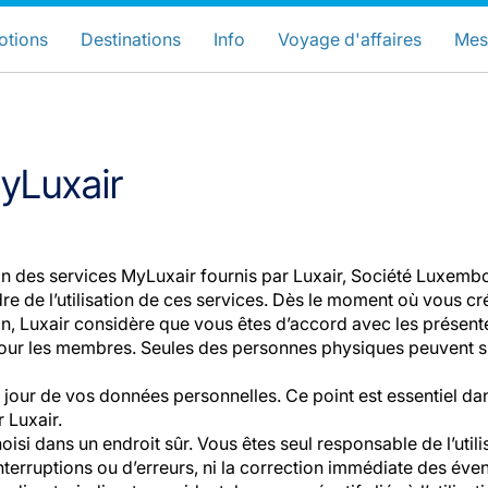
hoisissez votre pays et langue préfér
LuxairGroup Sites
otions
Destinations
Info
Voyage d'affaires
Mes
Langue préférée
Français
yLuxair
tion des services MyLuxair fournis par Luxair, Société Luxemb
dre de l’utilisation de ces services. Dès le moment où vous c
ion, Luxair considère que vous êtes d’accord avec les présent
ite pour les membres. Seules des personnes physiques peuvent 
LuxairGroup
à jour de vos données personnelles. Ce point est essentiel d
r Luxair.
si dans un endroit sûr. Vous êtes seul responsable de l’utili
erruptions ou d’erreurs, ni la correction immédiate des éventu