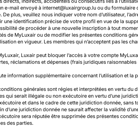
rects, indirects, accidentels ou consécutifs liés à l’utilisat
 e-mail envoyé à internet@luxairgroup.lu ou du formulaire d
e plus, veuillez nous indiquer votre nom d’utilisateur, l’adr
r une identification précise de votre profil en vue de la sup
ssibilité de procéder à une nouvelle inscription à tout momen
ités de MyLuxair ou de modifier les présentes conditions génér
utilisation en vigueur. Les membres qui n’acceptent pas les 
Luxair, Luxair peut bloquer l’accès à votre compte MyLuxair
ertes, réclamations et dépenses (frais juridiques raisonnable
ute information supplémentaire concernant l’utilisation et la 
s conditions générales sont régies et interprétées en vertu du
s qui serait illégale ou non exécutoire en vertu d’une jurid
cutoire et dans le cadre de cette juridiction donnée, sans to
n d’une juridiction donnée ne saurait affecter la validité d’un
 exécutoire sera réputée être supprimée des présentes condit
les des parties.