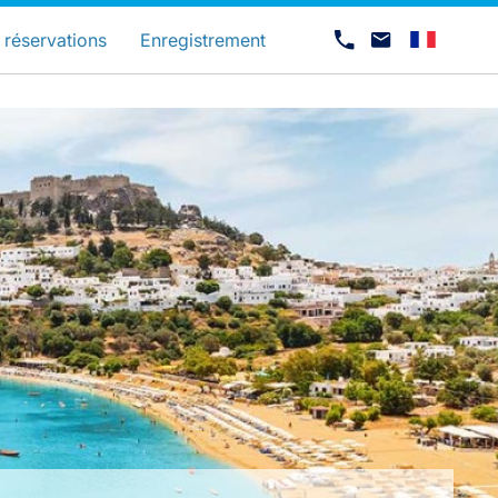
és
 réservations
Enregistrement
Carrières chez Luxair