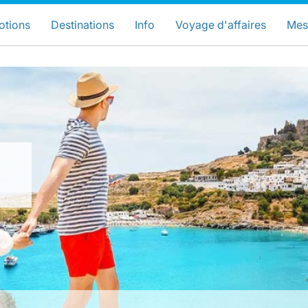
hoisissez votre pays et langue préfér
LuxairGroup Sites
otions
Destinations
Info
Voyage d'affaires
Mes
Langue préférée
Français
LuxairGroup