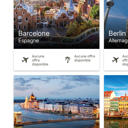
Barcelone
Berlin
Espagne
Allemag
Aucune
Aucune offre
Au
offre
disponible
off
disponible
dis