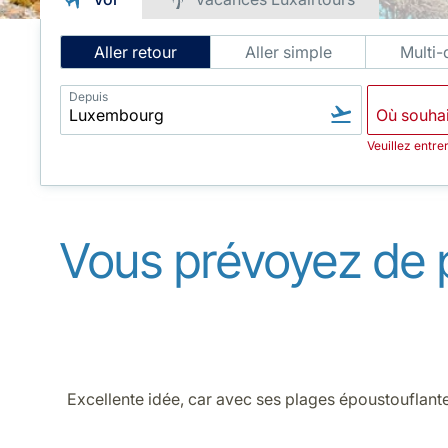
Intelligent
Aller retour
Aller simple
Multi-
Flight
Search
Depuis
Veuillez entre
Vous prévoyez de 
Excellente idée, car avec ses plages époustouflantes