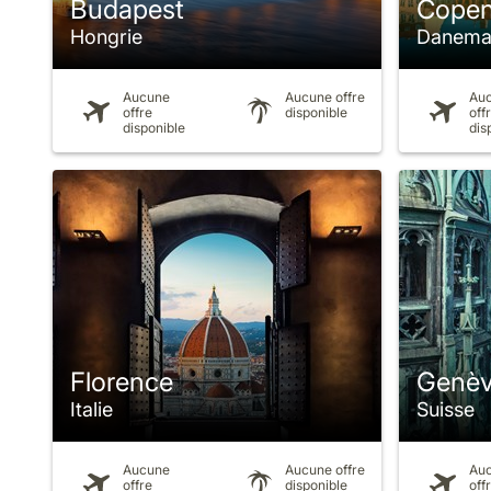
Budapest
Cope
Hongrie
Danema
Aucune
Aucune offre
Au
offre
disponible
off
disponible
dis
Florence
Genè
Italie
Suisse
Aucune
Aucune offre
Au
offre
disponible
off