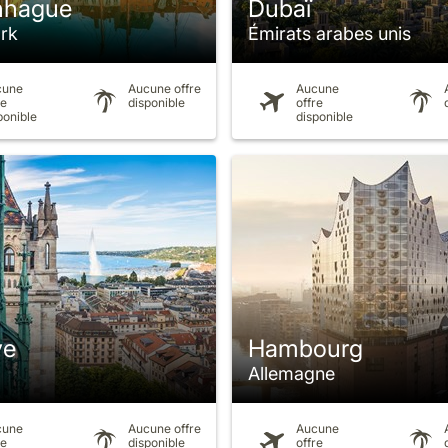
nhague
Dubaï
rk
Émirats arabes unis
cune
Aucune offre
Aucune
re
disponible
offre
ponible
disponible
ve
Hambourg
Allemagne
cune
Aucune offre
Aucune
re
disponible
offre