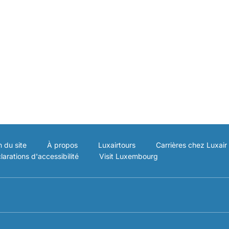
n du site
À propos
Luxairtours
Carrières chez Luxair
larations d'accessibilité
Visit Luxembourg