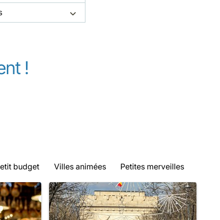
s
nt !
etit budget
Villes animées
Petites merveilles