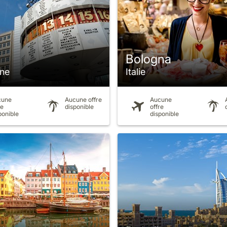
Bologna
ne
Italie
cune
Aucune offre
Aucune
re
disponible
offre
ponible
disponible