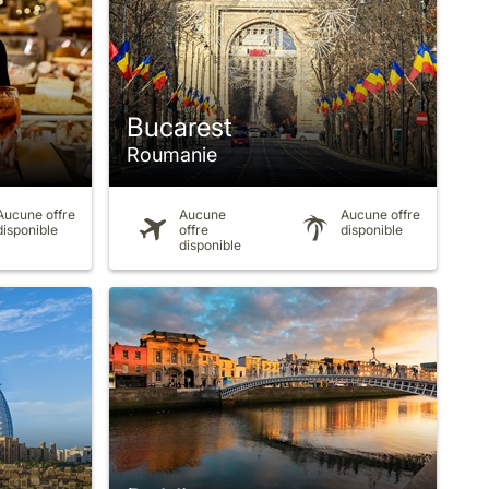
Bucarest
Roumanie
Aucune offre
Aucune
Aucune offre
disponible
offre
disponible
disponible