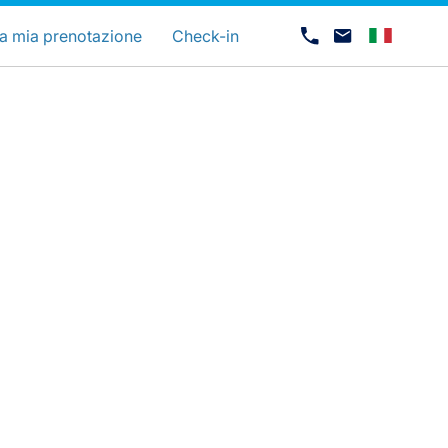
uage
a mia prenotazione
Check-in
Opportunità di lavoro con Luxair