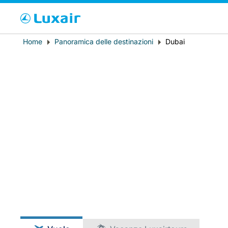
Cho
Breadcrumb
Home
Panoramica delle destinazioni
Dubai
Paese di residenza
LuxairTours