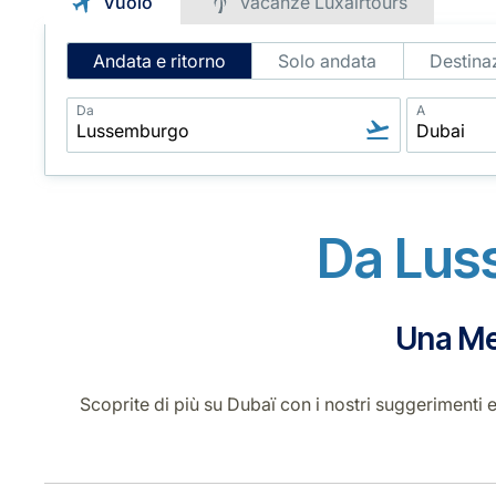
Vuolo
Vacanze Luxairtours
Intelligent
Andata e ritorno
Solo andata
Destinaz
Flight
Search
Da
A
Da Lus
Una Met
Scoprite di più su Dubaï con i nostri suggerimenti 