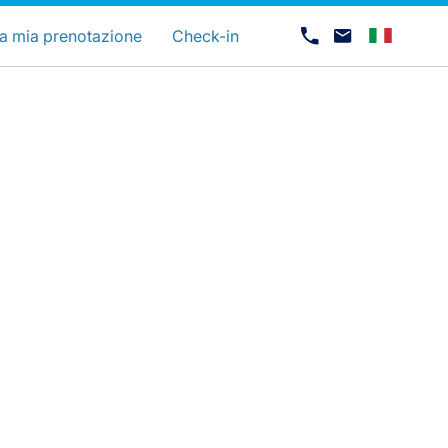
uage
a mia prenotazione
Check-in
Opportunità di lavoro con Luxair