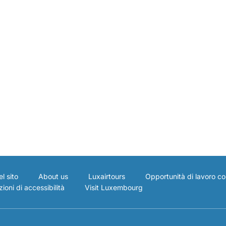
l sito
About us
Luxairtours
Opportunità di lavoro co
ioni di accessibilità
Visit Luxembourg