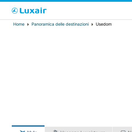
Cho
Breadcrumb
Home
Panoramica delle destinazioni
Usedom
Paese di residenza
LuxairTours