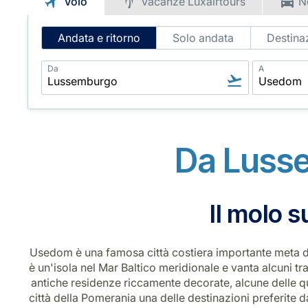
Volo
Vacanze Luxairtours
N
Intelligent
Andata e ritorno
Solo andata
Destinaz
Flight
Search
Da
A
Da Luss
Il molo s
Usedom è una famosa città costiera importante meta di v
è un'isola nel Mar Baltico meridionale e vanta alcuni tra
antiche residenze riccamente decorate, alcune delle qu
città della Pomerania una delle destinazioni preferite 