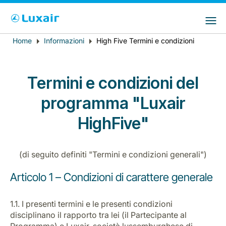
Choose your preferred country and
Siti LuxairGroup
language
Home
Informazioni
High Five Termini e condizioni
Breadcrumb
Paese di residenza
Preferred language
Italiano
Termini e condizioni del
programma "Luxair
HighFive"
(di seguito definiti "Termini e condizioni generali")
LuxairTours
Articolo 1 – Condizioni di carattere generale
1.1. I presenti termini e le presenti condizioni
disciplinano il rapporto tra lei (il Partecipante al