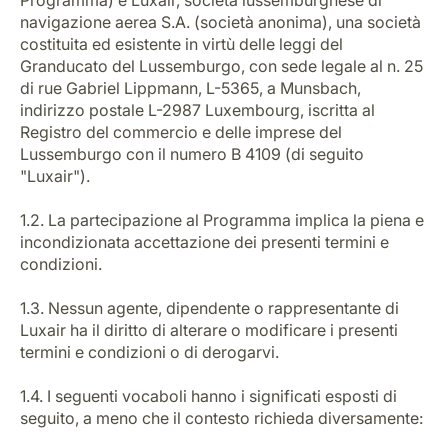
Programma) e Luxair, società lussemburghese di
navigazione aerea S.A. (società anonima), una società
costituita ed esistente in virtù delle leggi del
Granducato del Lussemburgo, con sede legale al n. 25
di rue Gabriel Lippmann, L-5365, a Munsbach,
indirizzo postale L-2987 Luxembourg, iscritta al
Registro del commercio e delle imprese del
Lussemburgo con il numero B 4109 (di seguito
Gruppo Luxair
"Luxair").
1.2. La partecipazione al Programma implica la piena e
incondizionata accettazione dei presenti termini e
condizioni.
1.3. Nessun agente, dipendente o rappresentante di
Luxair ha il diritto di alterare o modificare i presenti
termini e condizioni o di derogarvi.
1.4. I seguenti vocaboli hanno i significati esposti di
seguito, a meno che il contesto richieda diversamente: