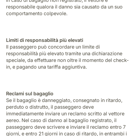
In caso di bagaglio non registrato, il vettore è
responsabile qualora il danno sia causato da un suo
comportamento colpevole.
Limiti di responsabilità più elevati
Il passeggero può concordare un limite di
responsabilità più elevato tramite una dichiarazione
speciale, da effettuare non oltre il momento del check-
in, e pagando una tariffa aggiuntiva.
Reclami sul bagaglio
Se il bagaglio è danneggiato, consegnato in ritardo,
perduto o distrutto, il passeggero deve
immediatamente inviare un reclamo scritto al vettore
aereo. Nel caso di danno al bagaglio registrato, il
passeggero deve scrivere e inviare il reclamo entro 7
giorni, e entro 21 giorni in caso di ritardo, in entrambi i