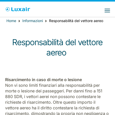
Choose your preferred country and
Siti LuxairGroup
language
Home
Informazioni
Responsabilità del vettore aereo
Breadcrumb
Paese di residenza
Preferred language
Italiano
Responsabilità del vettore
aereo
Risarcimento in caso di morte o lesione
LuxairTours
Non vi sono limiti finanziari alla responsabilità per
morte o lesione dei passeggeri. Per danni fino a 151
880 SDR, i vettori aerei non possono contestare le
richieste di risarcimento. Oltre questo importo il
vettore aereo ha il diritto contestare la richiesta di
risarcimento, dimostrando la propria non negligenza o