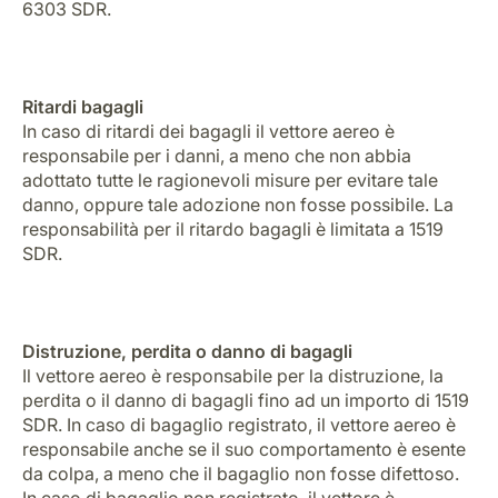
6303 SDR.
Opportunità di lavoro con Luxair
Ritardi bagagli
In caso di ritardi dei bagagli il vettore aereo è
responsabile per i danni, a meno che non abbia
adottato tutte le ragionevoli misure per evitare tale
danno, oppure tale adozione non fosse possibile. La
responsabilità per il ritardo bagagli è limitata a 1519
SDR.
Distruzione, perdita o danno di bagagli
Il vettore aereo è responsabile per la distruzione, la
perdita o il danno di bagagli fino ad un importo di 1519
SDR. In caso di bagaglio registrato, il vettore aereo è
responsabile anche se il suo comportamento è esente
da colpa, a meno che il bagaglio non fosse difettoso.