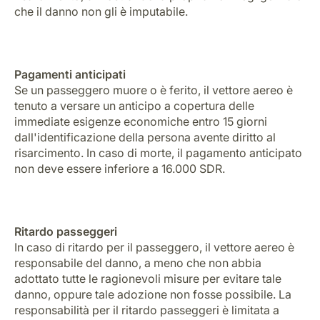
che il danno non gli è imputabile.
Pagamenti anticipati
Se un passeggero muore o è ferito, il vettore aereo è
tenuto a versare un anticipo a copertura delle
Gruppo Luxair
immediate esigenze economiche entro 15 giorni
dall'identificazione della persona avente diritto al
risarcimento. In caso di morte, il pagamento anticipato
non deve essere inferiore a 16.000 SDR.
Ritardo passeggeri
In caso di ritardo per il passeggero, il vettore aereo è
responsabile del danno, a meno che non abbia
adottato tutte le ragionevoli misure per evitare tale
danno, oppure tale adozione non fosse possibile. La
responsabilità per il ritardo passeggeri è limitata a