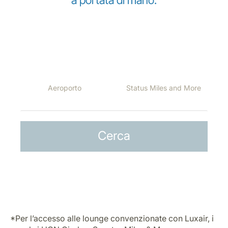
a portata di mano.
Le lounge di seguito sono aperte per i nostri passeggeri
nelle seguenti destinazioni, a seconda della classe di
volo o del loro status Miles and More:
*Per l’accesso alle lounge convenzionate con Luxair, i