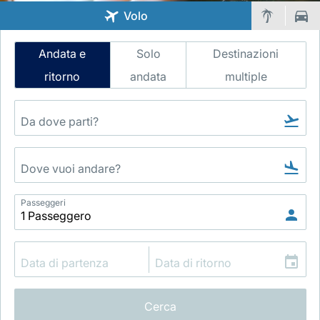
Volo
Intelligent
Andata e
Solo
Destinazioni
Flight
ritorno
andata
multiple
Search
Gruppo Luxair
Passeggeri
Cerca