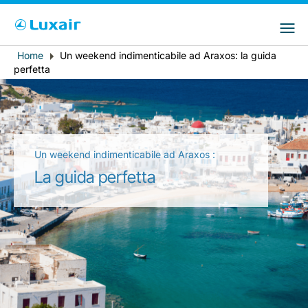
Choose your preferred country and
Siti LuxairGroup
language
Home
Un weekend indimenticabile ad Araxos: la guida
Breadcrumb
Paese di residenza
Preferred language
perfetta
Italiano
Un weekend indimenticabile ad Araxos :
La guida perfetta
LuxairTours