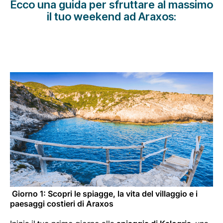
Ecco una guida per sfruttare al massimo
Opportunità di lavoro con Luxair
il tuo weekend ad Araxos:
Giorno 1: Scopri le spiagge, la vita del villaggio e i
paesaggi costieri di Araxos