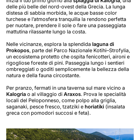
Inizia il tuo primo giorno alla
spiaggia di Kalogria
, una
delle più belle del nord-ovest della Grecia. La lunga
distesa di sabbia morbida, le acque basse color
turchese e l’atmosfera tranquilla la rendono perfetta
per nuotare, prendere il sole o fare una passeggiata
mattutina rilassante lungo la costa.
Nelle vicinanze, esplora la splendida
laguna di
Prokopos
, parte del Parco Nazionale Kotihi–Strofylia,
un ecosistema protetto che ospita fenicotteri, aironi e
rigogliose foreste di pini. Passeggia lungo i sentieri
ombreggiati o goditi semplicemente la bellezza della
natura e della fauna circostante.
Per pranzo, fermati in una taverna sul mare vicino a
Kalogria
o al villaggio di
Araxos
. Prova le specialità
locali del Peloponneso, come polpo alla griglia,
saganaki, pesce fresco, tzatziki e
horiatiki
(insalata
greca con pomodori succosi e feta).