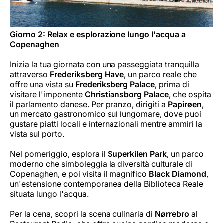
Giorno 2: Relax e esplorazione lungo l'acqua a
Copenaghen
Inizia la tua giornata con una passeggiata tranquilla
attraverso
Frederiksberg Have
, un parco reale che
offre una vista su
Frederiksberg Palace
, prima di
visitare l'imponente
Christiansborg Palace
, che ospita
il parlamento danese. Per pranzo, dirigiti a
Papirøen
,
un mercato gastronomico sul lungomare, dove puoi
gustare piatti locali e internazionali mentre ammiri la
vista sul porto.
Nel pomeriggio, esplora il
Superkilen Park
, un parco
moderno che simboleggia la diversità culturale di
Copenaghen, e poi visita il magnifico
Black Diamond
,
un'estensione contemporanea della Biblioteca Reale
situata lungo l'acqua.
Per la cena, scopri la scena culinaria di
Nørrebro
al