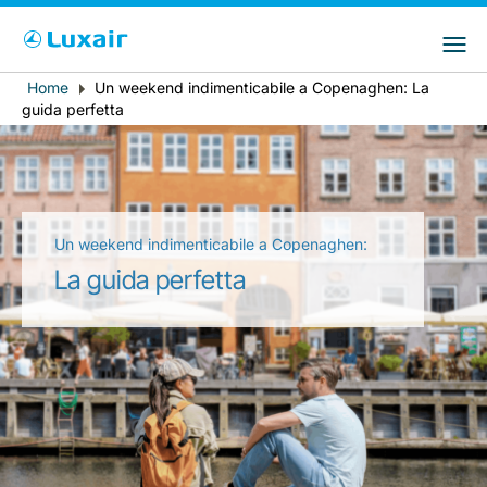
Choose your preferred country and
Siti LuxairGroup
language
Home
Un weekend indimenticabile a Copenaghen: La
Breadcrumb
Paese di residenza
Preferred language
guida perfetta
Italiano
Un weekend indimenticabile a Copenaghen:
La guida perfetta
LuxairTours