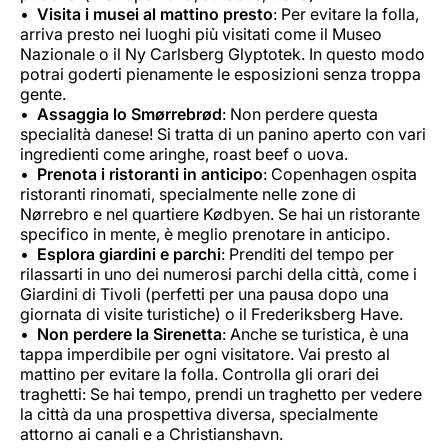
Visita i musei al mattino presto
: Per evitare la folla,
arriva presto nei luoghi più visitati come il Museo
Nazionale o il Ny Carlsberg Glyptotek. In questo modo
potrai goderti pienamente le esposizioni senza troppa
gente.
Assaggia lo Smørrebrød
: Non perdere questa
specialità danese! Si tratta di un panino aperto con vari
ingredienti come aringhe, roast beef o uova.
Prenota i ristoranti in anticipo
: Copenhagen ospita
ristoranti rinomati, specialmente nelle zone di
Nørrebro e nel quartiere Kødbyen. Se hai un ristorante
specifico in mente, è meglio prenotare in anticipo.
Esplora giardini e parchi
: Prenditi del tempo per
rilassarti in uno dei numerosi parchi della città, come i
Giardini di Tivoli (perfetti per una pausa dopo una
giornata di visite turistiche) o il Frederiksberg Have.
Non perdere la Sirenetta
: Anche se turistica, è una
tappa imperdibile per ogni visitatore. Vai presto al
mattino per evitare la folla. Controlla gli orari dei
traghetti: Se hai tempo, prendi un traghetto per vedere
la città da una prospettiva diversa, specialmente
attorno ai canali e a Christianshavn.