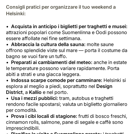
Consigli pratici per organizzare il tuo weekend a
Helsinki:
Acquista in anticipo i biglietti per traghetti e musei:
attrazioni popolari come Suomenlinna e Oodi possono
essere affollate nei fine settimana.
Abbraccia la cultura della sauna:
molte saune
offrono splendide viste sul mare — porta il costume da
bagno se vuoi fare un tuffo.
Preparati ai cambiamenti del meteo:
anche in estate
le temperature possono variare rapidamente.
Porta
abiti a strati e una giacca leggera.
Indossa scarpe comode per camminare:
Helsinki si
esplora al meglio a piedi, soprattutto nel
Design
District
, a
Kallio
e nel porto.
Usa i mezzi pubblici:
tram, autobus e traghetti
rendono facile spostarsi; valuta un biglietto giornaliero
per comodità.
Prova i cibi locali di stagione:
frutti di bosco freschi,
cinnamon rolls, salmone, pane di segale e caffè sono
imprescindibili.
Pianifica la visita a Suomenlinna presto:
i traghetti