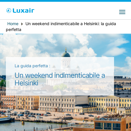
Choose your preferred country and
Siti LuxairGroup
language
Home
Un weekend indimenticabile a Helsinki: la guida
Breadcrumb
Paese di residenza
Preferred language
perfetta
Italiano
La guida perfetta :
Un weekend indimenticabile a
Helsinki
LuxairTours