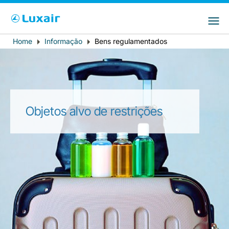
Choose your preferred country and
Sites do LuxairGroup
language
Home
Informação
Bens regulamentados
Breadcrumb
País de residência
Preferred language
Português
Objetos alvo de restrições
LuxairTours