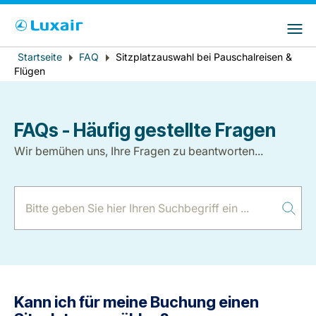
Bitte wählen Sie das Land Ihres Wohnsitzes
LuxairGroup Sites
und Ihre bevorzugte Sprache
Fehlermeldung
Startseite
FAQ
Sitzplatzauswahl bei Pauschalreisen &
Breadcrumb
Wohnsitz
Bevorzugte Sprache
Flügen
Deutsch
FAQs - Häufig gestellte Fragen
Wir bemühen uns, Ihre Fragen zu beantworten...
LuxairTours
Kann ich für meine Buchung einen