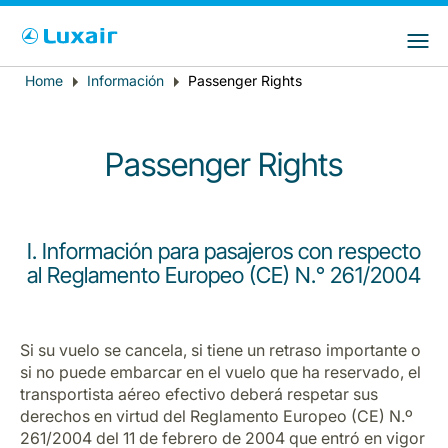
Choose your preferred country and
Sitios de LuxairGroup
language
Home
Información
Passenger Rights
Breadcrumb
País de residencia
Preferred language
Español
Passenger Rights
I. Información para pasajeros con respecto
al Reglamento Europeo (CE) N.° 261/2004
LuxairTours
Si su vuelo se cancela, si tiene un retraso importante o
si no puede embarcar en el vuelo que ha reservado, el
transportista aéreo efectivo deberá respetar sus
derechos en virtud del Reglamento Europeo (CE) N.º
261/2004 del 11 de febrero de 2004 que entró en vigor