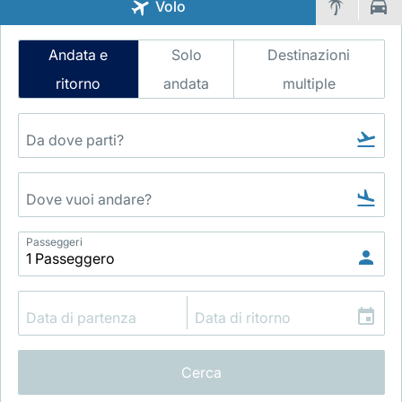
Volo
Intelligent
Andata e
Solo
Destinazioni
Flight
ritorno
andata
multiple
Search
Gruppo Luxair
Passeggeri
Cerca