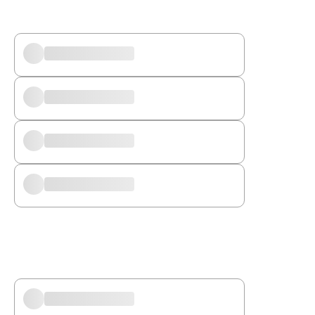
LuxairGroup