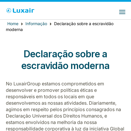
Choose your preferred country and
Sites do LuxairGroup
language
Home
Informação
Declaração sobre a escravidão
Breadcrumb
País de residência
Preferred language
moderna
Português
Declaração sobre a
escravidão moderna
No LuxairGroup estamos comprometidos em
desenvolver e promover políticas éticas e
LuxairTours
responsáveis em todos os locais em que
desenvolvemos as nossas atividades. Diariamente,
agimos em respeito pelos princípios consagrados na
Declaração Universal dos Direitos Humanos, e
estamos envolvidos na melhoria da nossa
responsabilidade corporativa à luz da iniciativa Global