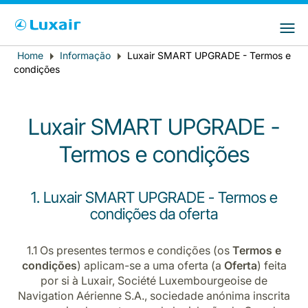
Choose your preferred country and
Sites do LuxairGroup
language
Home
Informação
Luxair SMART UPGRADE - Termos e
Breadcrumb
País de residência
Preferred language
condições
Português
Luxair SMART UPGRADE -
Termos e condições
1. Luxair SMART UPGRADE - Termos e
condições da oferta
LuxairTours
1.1 Os presentes termos e condições (os
Termos e
condições
) aplicam-se a uma oferta (a
Oferta
) feita
por si à Luxair, Société Luxembourgeoise de
Navigation Aérienne S.A., sociedade anónima inscrita