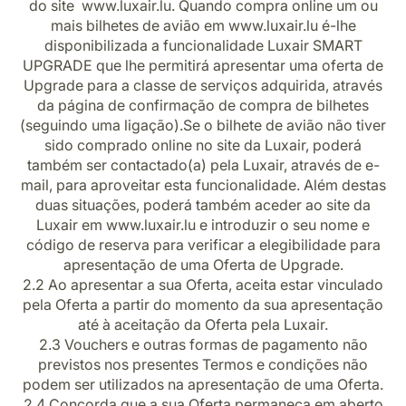
do site www.luxair.lu. Quando compra online um ou
Carreiras na Luxair
mais bilhetes de avião em www.luxair.lu é-lhe
disponibilizada a funcionalidade Luxair SMART
UPGRADE que lhe permitirá apresentar uma oferta de
Upgrade para a classe de serviços adquirida, através
da página de confirmação de compra de bilhetes
(seguindo uma ligação).Se o bilhete de avião não tiver
sido comprado online no site da Luxair, poderá
também ser contactado(a) pela Luxair, através de e-
mail, para aproveitar esta funcionalidade. Além destas
duas situações, poderá também aceder ao site da
Luxair em www.luxair.lu e introduzir o seu nome e
código de reserva para verificar a elegibilidade para
apresentação de uma Oferta de Upgrade.
2.2 Ao apresentar a sua Oferta, aceita estar vinculado
pela Oferta a partir do momento da sua apresentação
até à aceitação da Oferta pela Luxair.
2.3 Vouchers e outras formas de pagamento não
previstos nos presentes Termos e condições não
podem ser utilizados na apresentação de uma Oferta.
2.4 Concorda que a sua Oferta permaneça em aberto