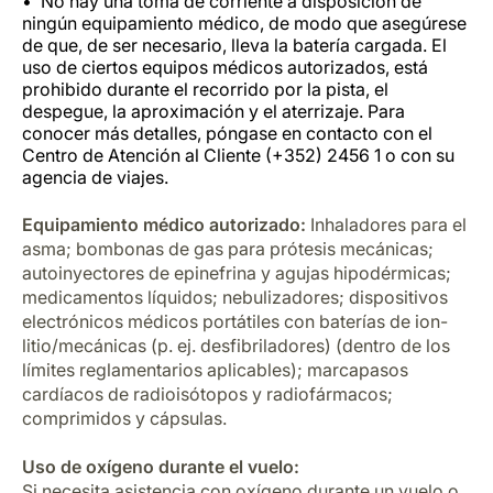
No hay una toma de corriente a disposición de
ningún equipamiento médico, de modo que asegúrese
de que, de ser necesario, lleva la batería cargada. El
uso de ciertos equipos médicos autorizados, está
prohibido durante el recorrido por la pista, el
despegue, la aproximación y el aterrizaje. Para
conocer más detalles, póngase en contacto con el
Centro de Atención al Cliente (+352) 2456 1 o con su
agencia de viajes.
Equipamiento médico autorizado:
Inhaladores para el
asma; bombonas de gas para prótesis mecánicas;
autoinyectores de epinefrina y agujas hipodérmicas;
medicamentos líquidos; nebulizadores; dispositivos
electrónicos médicos portátiles con baterías de ion-
litio/mecánicas (p. ej. desfibriladores) (dentro de los
límites reglamentarios aplicables); marcapasos
cardíacos de radioisótopos y radiofármacos;
comprimidos y cápsulas.
Uso de oxígeno durante el vuelo:
Si necesita asistencia con oxígeno durante un vuelo o