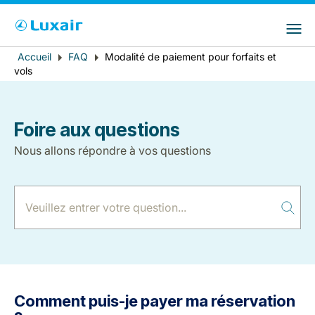
Choisissez votre pays et langue préférés
LuxairGroup Sites
Pays de résidence
Langue préférée
Accueil
FAQ
Modalité de paiement pour forfaits et
Fil
vols
d'Ariane
Français
Foire aux questions
Nous allons répondre à vos questions
LuxairTours
Comment puis-je payer ma réservation