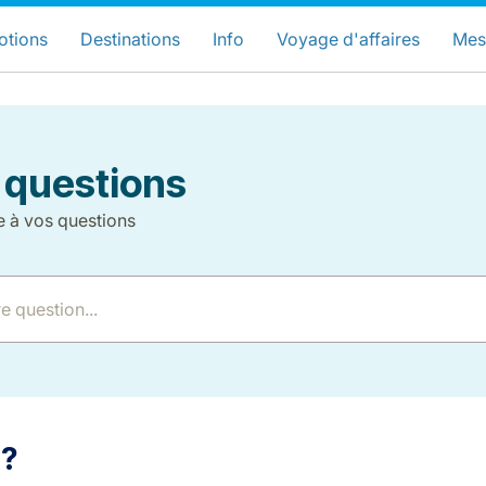
hoisissez votre pays et langue préfér
LuxairGroup Sites
otions
Destinations
Info
Voyage d'affaires
Mes
Langue préférée
Français
 questions
e à vos questions
LuxairGroup
 ?