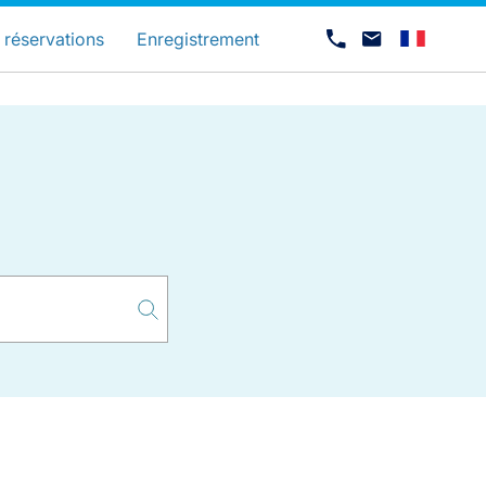
és
 réservations
Enregistrement
Carrières chez Luxair