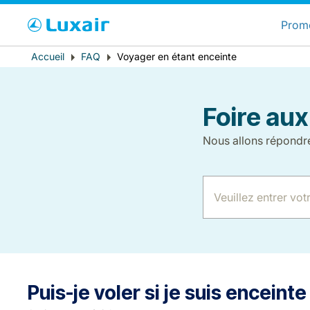
C
Prom
Fil
Accueil
FAQ
Voyager en étant enceinte
Pays de résidence
d'Ariane
Foire aux
Nous allons répondr
LuxairTours
Puis-je voler si je suis enceinte