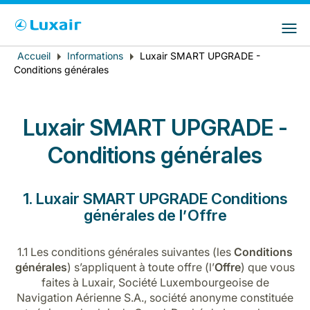
Choisissez votre pays et langue préférés
LuxairGroup Sites
Pays de résidence
Langue préférée
Accueil
Informations
Luxair SMART UPGRADE -
Fil
Conditions générales
d'Ariane
Français
Luxair SMART UPGRADE -
Conditions générales
1. Luxair SMART UPGRADE Conditions
générales de l’Offre
LuxairTours
1.1 Les conditions générales suivantes (les
Conditions
générales
) s’appliquent à toute offre (l’
Offre
) que vous
faites à Luxair, Société Luxembourgeoise de
Navigation Aérienne S.A., société anonyme constituée