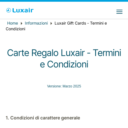
Choose your preferred country and
Siti LuxairGroup
language
Home
Informazioni
Luxair Gift Cards - Termini e
Breadcrumb
Paese di residenza
Preferred language
Condizioni
Italiano
Carte Regalo Luxair - Termini
e Condizioni
Versione: Marzo 2025
LuxairTours
1. Condizioni di carattere generale