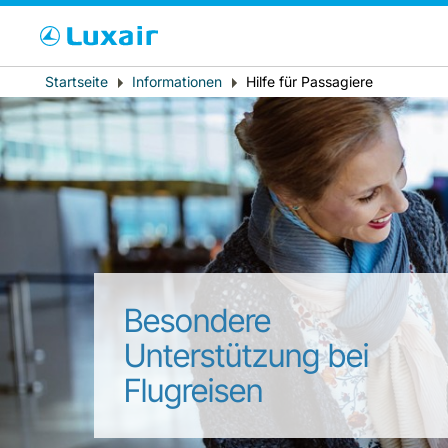
Bitte wählen Sie 
Breadcrumb
Startseite
Informationen
Hilfe für Passagiere
Wohnsitz
Besondere
LuxairTours
Unterstützung bei
Flugreisen