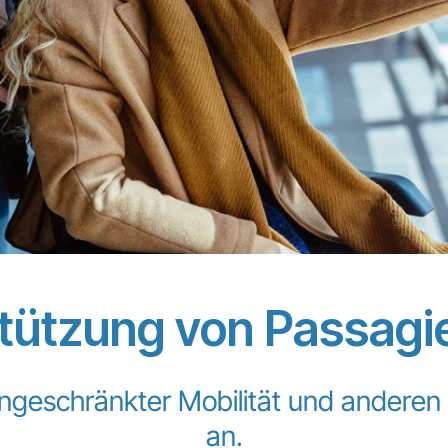
ützung von Passagie
 eingeschränkter Mobilität und ander
an.