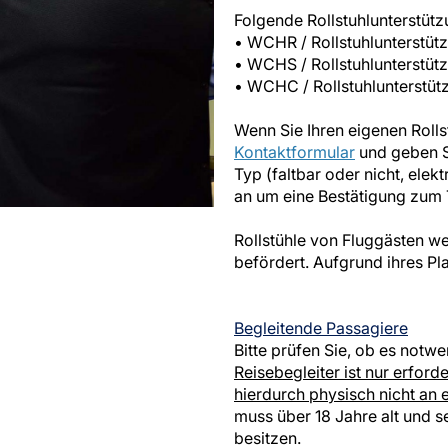
Folgende Rollstuhlunterstütz
• WCHR / Rollstuhlunterstü
• WCHS / Rollstuhlunterstü
• WCHC / Rollstuhlunterstüt
Wenn Sie Ihren eigenen Rollst
Kontaktformular
und geben S
Typ (faltbar oder nicht, ele
an um eine Bestätigung zum T
Rollstühle von Fluggästen w
befördert. Aufgrund ihres Pl
Begleitende Passagiere
Bitte prüfen Sie, ob es notwe
Reisebegleiter ist nur erford
hierdurch physisch nicht an 
muss über 18 Jahre alt und se
besitzen.