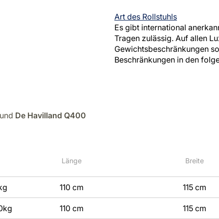
Art des Rollstuhls
Es gibt international anerkan
Tragen zulässig. Auf allen L
Gewichtsbeschränkungen sowi
Beschränkungen in den folge
und
De Havilland Q400
Länge
Breite
kg
110 cm
115 cm
0kg
110 cm
115 cm