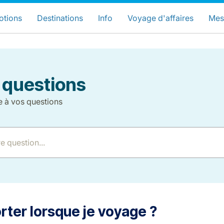
hoisissez votre pays et langue préfér
LuxairGroup Sites
otions
Destinations
Info
Voyage d'affaires
Mes
Langue préférée
Français
 questions
e à vos questions
LuxairGroup
ter lorsque je voyage ?