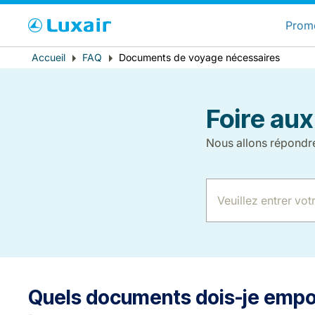
C
Prom
Fil
Accueil
FAQ
Documents de voyage nécessaires
Pays de résidence
d'Ariane
Foire aux
Nous allons répondr
LuxairTours
Quels documents dois-je empor