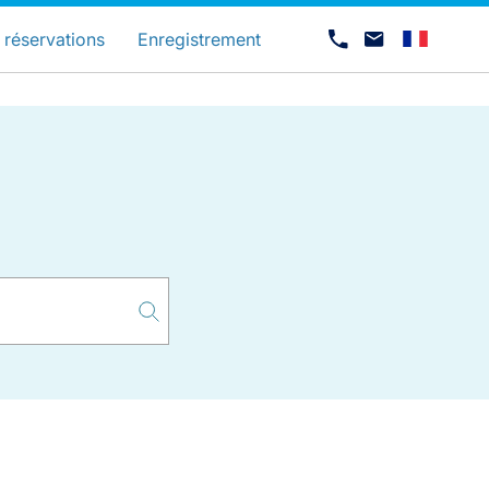
és
 réservations
Enregistrement
Carrières chez Luxair