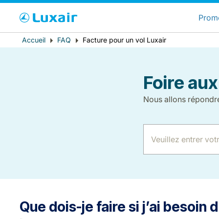
C
Prom
Fil
Accueil
FAQ
Facture pour un vol Luxair
Pays de résidence
d'Ariane
Foire aux
Nous allons répondr
LuxairTours
Que dois-je faire si j’ai besoin