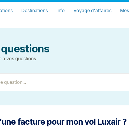
hoisissez votre pays et langue préfér
LuxairGroup Sites
otions
Destinations
Info
Voyage d'affaires
Mes
Langue préférée
Français
 questions
e à vos questions
LuxairGroup
 d’une facture pour mon vol Luxair ?