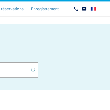
és
 réservations
Enregistrement
Carrières chez Luxair