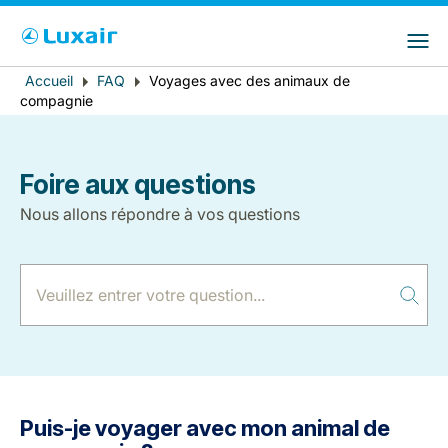
Choisissez votre pays et langue préférés
LuxairGroup Sites
Pays de résidence
Langue préférée
Accueil
FAQ
Voyages avec des animaux de
Fil
compagnie
d'Ariane
Français
Foire aux questions
Nous allons répondre à vos questions
LuxairTours
Puis-je voyager avec mon animal de