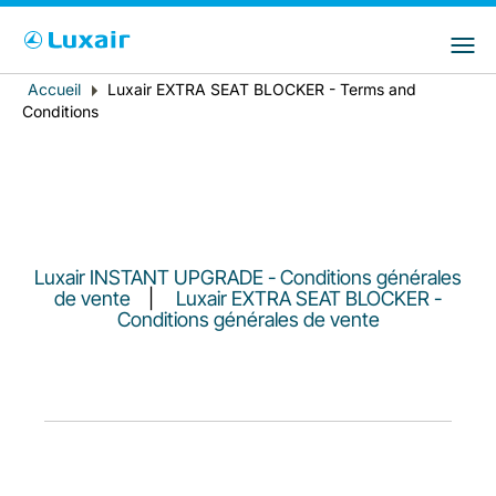
Choisissez votre pays et langue préférés
LuxairGroup Sites
Pays de résidence
Langue préférée
Accueil
Luxair EXTRA SEAT BLOCKER - Terms and
Fil
Conditions
d'Ariane
Français
Luxair INSTANT UPGRADE - Conditions générales
de vente
|
Luxair EXTRA SEAT BLOCKER -
Conditions générales de vente
LuxairTours