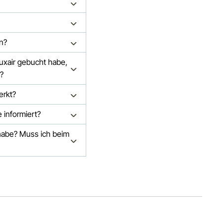
en?
Luxair gebucht habe,
?
erkt?
 informiert?
habe? Muss ich beim