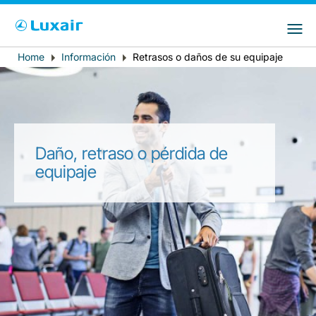
Choose your preferred country and
Sitios de LuxairGroup
language
Home
Información
Retrasos o daños de su equipaje
Breadcrumb
País de residencia
Preferred language
Español
Daño, retraso o pérdida de
equipaje
LuxairTours