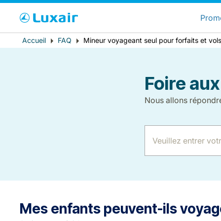
C
Prom
Fil
Accueil
FAQ
Mineur voyageant seul pour forfaits et vol
Pays de résidence
d'Ariane
Foire aux
Nous allons répondr
LuxairTours
Mes enfants peuvent-ils voyage