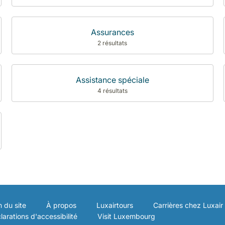
Assurances
2 résultats
Assistance spéciale
4 résultats
n du site
À propos
Luxairtours
Carrières chez Luxair
larations d'accessibilité
Visit Luxembourg