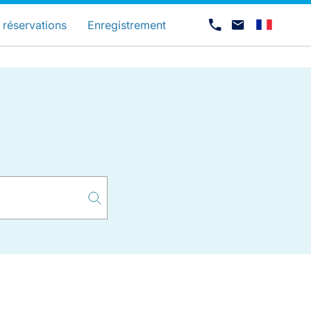
és
 réservations
Enregistrement
Carrières chez Luxair