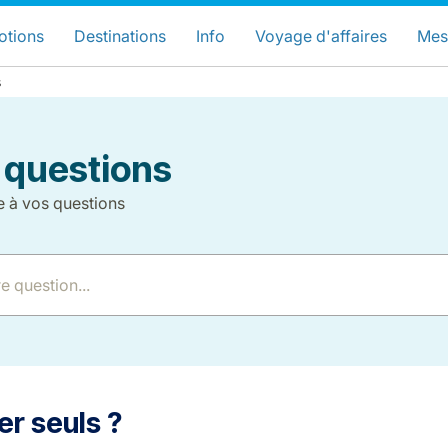
hoisissez votre pays et langue préfér
LuxairGroup Sites
otions
Destinations
Info
Voyage d'affaires
Mes
s
Langue préférée
Français
 questions
e à vos questions
LuxairGroup
r seuls ?