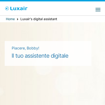
Choose your preferred country and
Siti LuxairGroup
language
Home
Luxair's digital assistant
Breadcrumb
Paese di residenza
Preferred language
Italiano
Piacere, Bobby!
Il tuo assistente digitale
LuxairTours