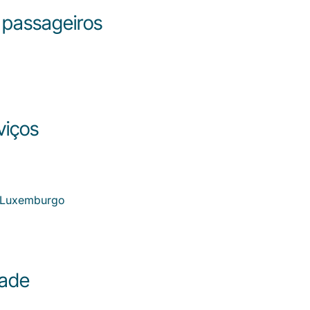
s passageiros
viços
o Luxemburgo
dade