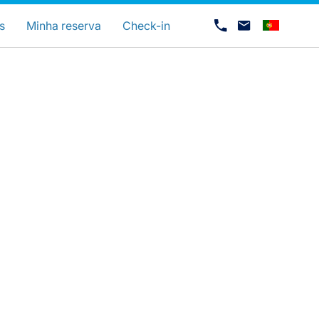
uage
s
Minha reserva
Check-in
Carreiras na Luxair