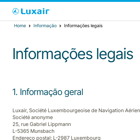
Cho
Breadcrumb
Home
Informação
Informações legais
País de residência
Informações legais
1. Informação geral
LuxairTours
Luxair, Société Luxembourgeoise de Navigation Aérien
Société anonyme
25, rue Gabriel Lippmann
L-5365 Munsbach
Endereço postal: L-2987 Luxembourg