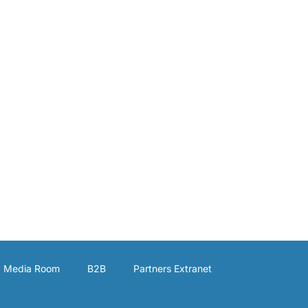
Media Room
B2B
Partners Extranet