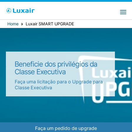
Choose your preferred country and
Sites do LuxairGroup
language
Home
Luxair SMART UPGRADE
Breadcrumb
País de residência
Preferred language
Português
Beneficie dos privilégios da
Classe Executiva
Faça uma licitação para o Upgrade para
Classe Executiva
LuxairTours
Faça um pedido de upgrade