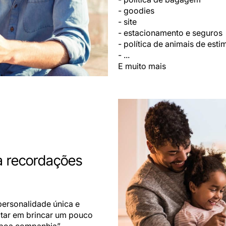
- goodies
- site
- estacionamento e seguros
- política de animais de est
- ...
E muito mais
a recordações
personalidade única e
itar em brincar um pouco