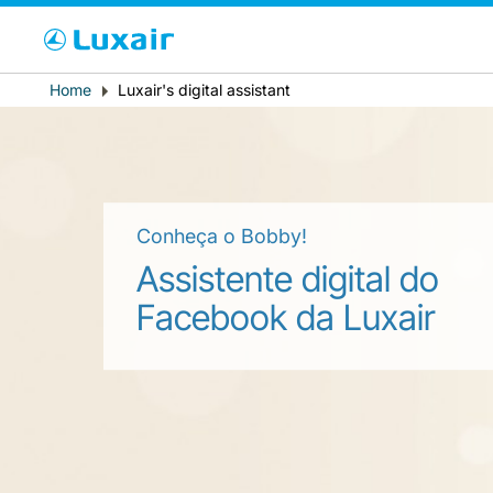
Cho
Breadcrumb
Home
Luxair's digital assistant
País de residência
Conheça o Bobby!
Assistente digital do
Facebook da Luxair
LuxairTours