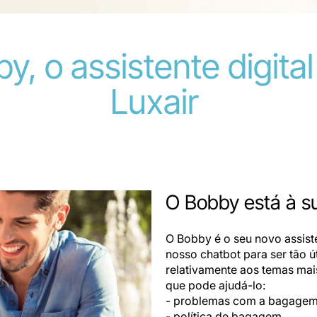
y, o assistente digita
Luxair
O Bobby está à su
O Bobby é o seu novo assis
nosso chatbot para ser tão ú
relativamente aos temas mai
que pode ajudá-lo:
- problemas com a bagage
- política de bagagem