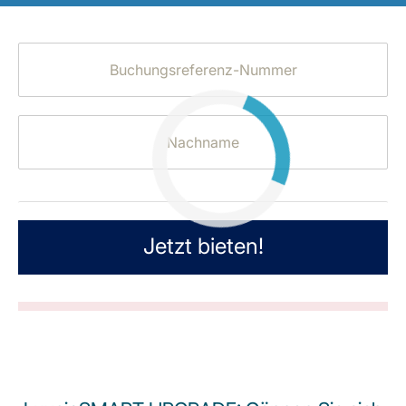
LuxairGroup
Jetzt bieten!