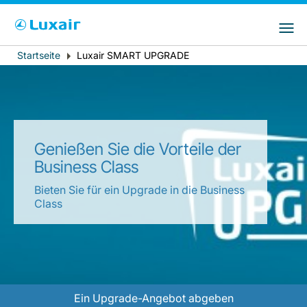
Bitte wählen Sie das Land Ihres Wohnsitzes
LuxairGroup Sites
und Ihre bevorzugte Sprache
Startseite
Luxair SMART UPGRADE
Breadcrumb
Wohnsitz
Bevorzugte Sprache
Deutsch
Genießen Sie die Vorteile der
Business Class
Bieten Sie für ein Upgrade in die Business
Class
LuxairTours
Ein Upgrade-Angebot abgeben